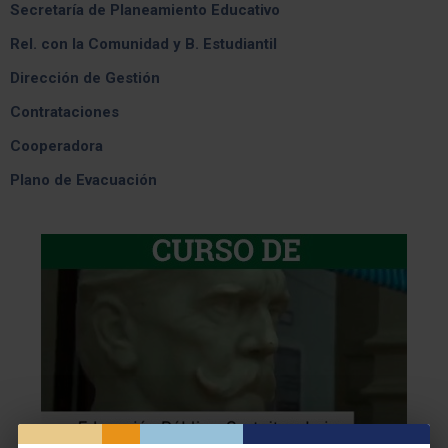
Secretaría de Planeamiento Educativo
Rel. con la Comunidad y B. Estudiantil
Dirección de Gestión
Contrataciones
Cooperadora
Plano de Evacuación