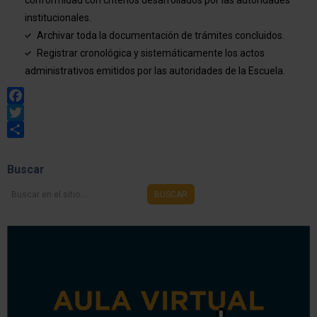
conformidad con criterios desarrollados por las autoridades
institucionales.
Archivar toda la documentación de trámites concluidos.
Registrar cronológica y sistemáticamente los actos
administrativos emitidos por las autoridades de la Escuela.
Facebook
Twitter
Share
Buscar
Buscar
BUSCAR
en
el
sitio...