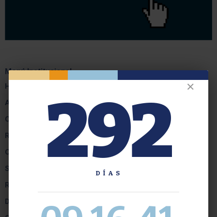
Menú Institucional
✕
Historia
292
Autoridades
Contacto
Reglamentos
Consejo Resolutivo
Secretaría de Planeamiento Educativo
DÍAS
Rel. con la Comunidad y B. Estudiantil
Dirección de Gestión