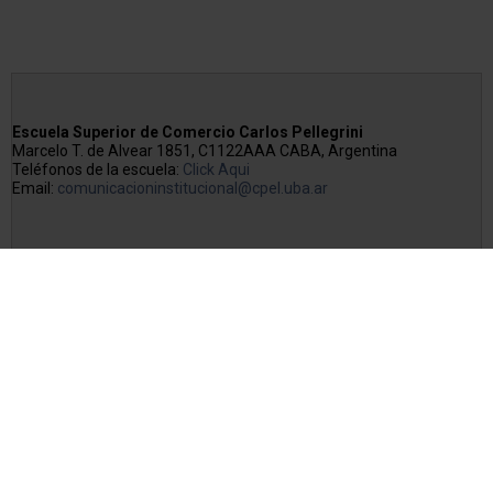
Escuela Superior de Comercio Carlos Pellegrini
Marcelo T. de Alvear 1851, C1122AAA CABA, Argentina
Teléfonos de la escuela:
Click Aqui
Email:
comunicacioninstitucional@cpel.uba.ar
Copyright © 2026 Escuela Superior de Comercio Carlos Pellegrini
Sitio desarrollado y alojado por
Rebersu.com
Seguínos via Facebook
Seguínos via Twitter
Seguínos via Pinterest
Seguínos via Youtube
Acceso Webmail