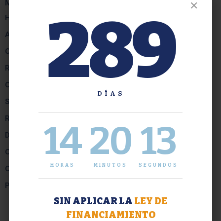
Menú Institucional
✕
289
Historia
Autoridades
Contacto
Reglamentos
Consejo Resolutivo
DÍAS
Secretaría de Planeamiento Educativo
Rel. con la Comunidad y B. Estudiantil
14
20
13
Dirección de Gestión
Contrataciones
HORAS
MINUTOS
SEGUNDOS
Cooperadora
Plano de Evacuación
SIN APLICAR LA
LEY DE
FINANCIAMIENTO