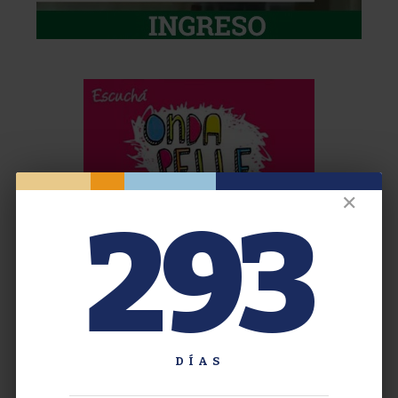
✕
293
DÍAS