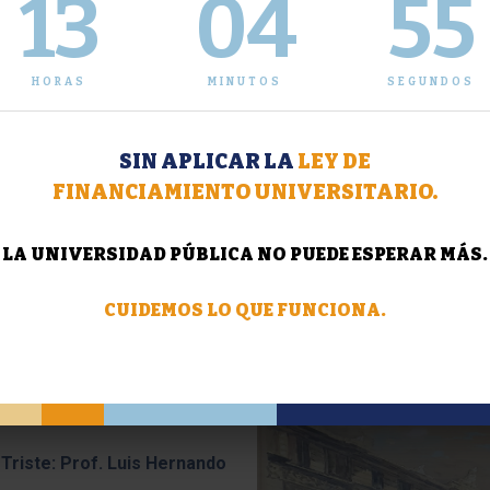
13
04
56
adas Deportivas organizadas
Olimpíadas Deportivas orga
 CECaP SUSPENDIDAS
por el CECaP
HORAS
MINUTOS
SEGUNDOS
LEER MÁS
LEER
SIN APLICAR LA
LEY DE
FINANCIAMIENTO UNIVERSITARIO.
uación del calendario
ico correspondiente al
del 1er cuatrimestre
LA UNIVERSIDAD PÚBLICA NO PUEDE ESPERAR MÁS.
LEER MÁS
CUIDEMOS LO QUE FUNCIONA.
Noticia Triste: Prof. Nuria M
de Susmel
LEER