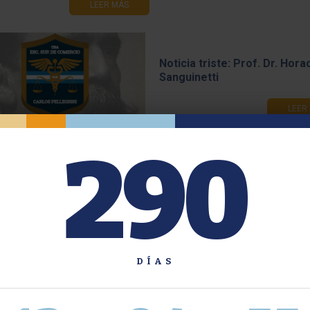
LEER MÁS
 Escolar 2026
Noticia triste: Prof. Dr. Hora
290
Sanguinetti
LEER MÁS
LEER
DÍAS