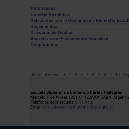
Autoridades
Consejo Resolutivo
Información General
Relaciones con la Comunidad y Bienestar Estudi
Integrantes
Feria de las carreras
Reglamentos
Comisiones
Campeonatos de Fútbol
Dirección de Gestión
Cronograma de Sesiones
Noche de los Museos
Concursos no Docentes
Secretaría de Planeamiento Educativo
Ordenes del día
Becas Ricardo Rojas
Cooperadora
Actas de Sesiones
Viajes de Estudios internacionales
Autoridades y miembros
Resoluciones del CER
Francia
Declaraciones del CER
Reglamentaciones del CER
Elecciones Claustro Docente
Inicio
Anterior
1
2
3
4
5
6
7
8
9
10
Sig
Elecciones Claustro de Graduadas/os
Elecciones Claustro Estudiantil
Escuela Superior de Comercio Carlos Pellegrini
Marcelo T. de Alvear 1851, C1122AAA CABA, Argenti
Teléfonos de la escuela:
Click Aqui
Email:
comunicacioninstitucional@cpel.uba.ar