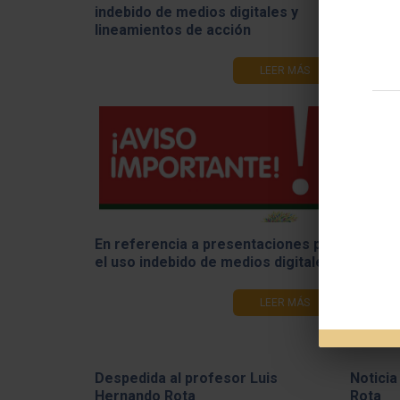
COMUNICADO INSTITUCIONAL. ​Uso
Olimpí
indebido de medios digitales y
por el
lineamientos de acción
LEER MÁS
Readec
académ
cierre 
En referencia a presentaciones por
el uso indebido de medios digitales
LEER MÁS