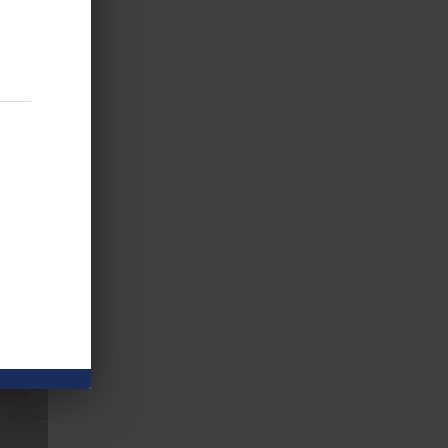
nizadas
 MÁS
adrid
 MÁS