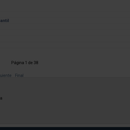
LEER MÁS
LEER
antil
Página 1 de 38
uiente
Final
na