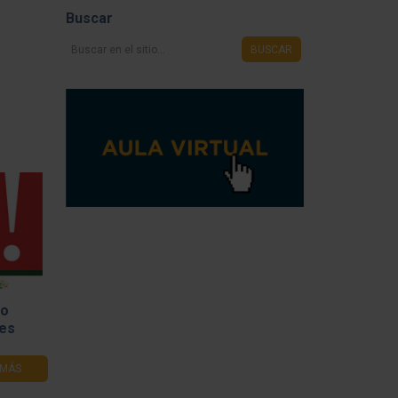
Buscar
Buscar
BUSCAR
en
el
sitio...
so
les
 MÁS