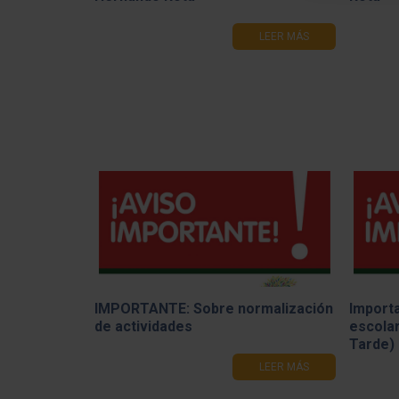
Despedida al profesor Luis
Noticia
Hernando Rota
Rota
LEER MÁS
IMPORTANTE: Sobre normalización
Importa
de actividades
escola
Tarde)
LEER MÁS