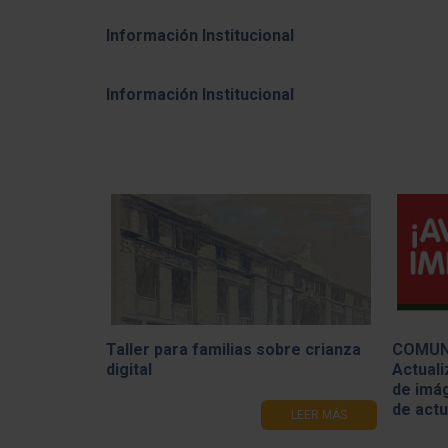
Información Institucional
Información Institucional
Taller para familias sobre crianza
COMUN
digital
Actuali
de imág
de act
LEER MÁS