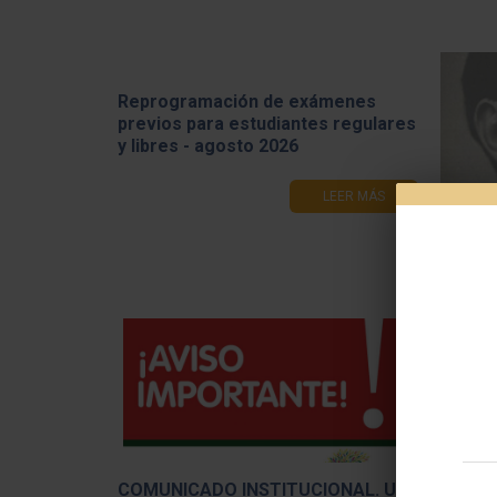
Reprogramación de exámenes
previos para estudiantes regulares
y libres - agosto 2026
LEER MÁS
Receso