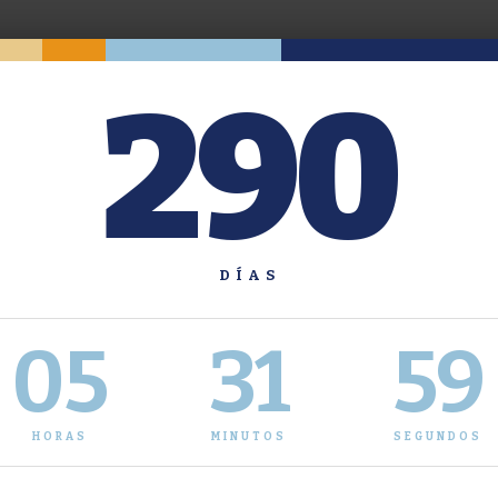
290
DÍAS
05
31
59
HORAS
MINUTOS
SEGUNDOS