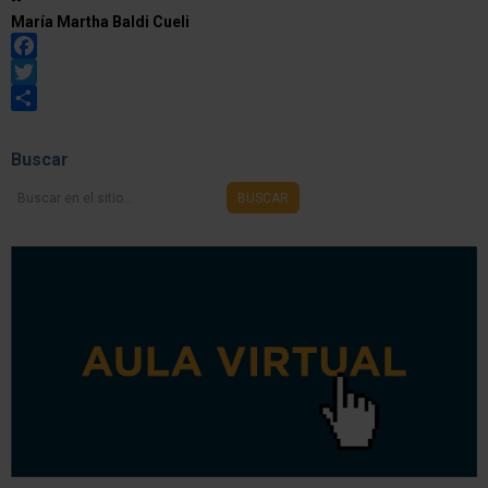
--
María Martha Baldi Cueli
Facebook
Twitter
Share
Buscar
Buscar
BUSCAR
en
el
sitio...