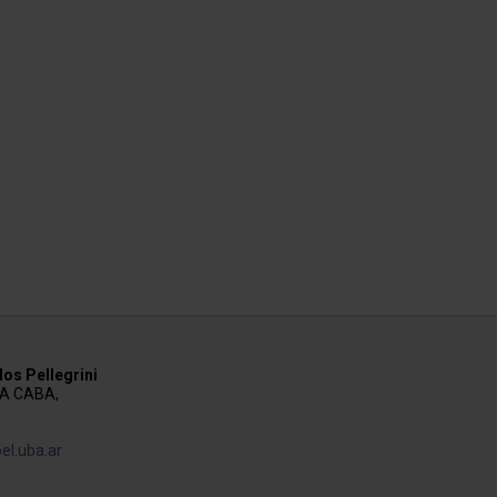
os Pellegrini
AA CABA,
el.uba.ar