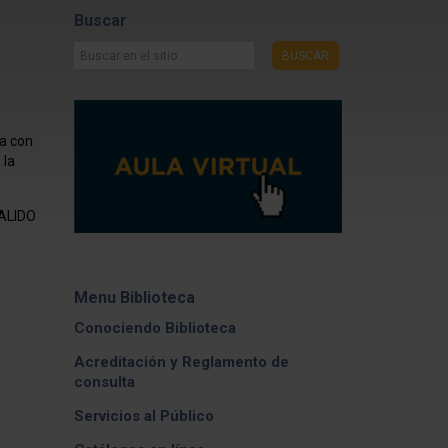
Buscar
Buscar
BUSCAR
en
el
sitio...
da con
 la
VALIDO
Menu Biblioteca
Conociendo Biblioteca
Acreditación y Reglamento de
consulta
Servicios al Público