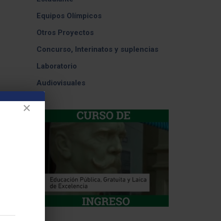
Equipos Olímpicos
Otros Proyectos
Concurso, Interinatos y suplencias
Laboratorio
Audiovisuales
✕