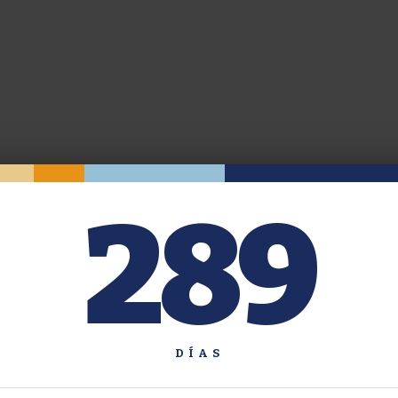
289
DÍAS