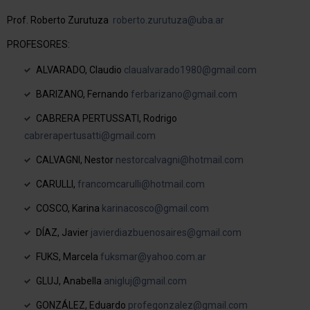
Prof. Roberto Zurutuza
roberto.zurutuza@uba.ar
PROFESORES:
ALVARADO, Claudio
claualvarado1980@gmail.com
BARIZANO, Fernando
ferbarizano@gmail.com
CABRERA PERTUSSATI, Rodrigo
cabrerapertusatti@gmail.com
CALVAGNI, Nestor
nestorcalvagni@hotmail.com
CARULLI,
francomcarulli@hotmail.com
COSCO, Karina
karinacosco@gmail.com
DÍAZ, Javier
javierdiazbuenosaires@gmail.com
FUKS, Marcela
fuksmar@yahoo.com.ar
GLUJ, Anabella
anigluj@gmail.com
GONZÁLEZ, Eduardo
profegonzalez@gmail.com