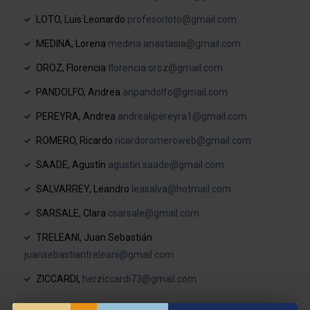
LOTO, Luis Leonardo
profesorloto@gmail.com
MEDINA, Lorena
medina.anastasia@gmail.com
OROZ, Florencia
florencia.oroz@gmail.com
PANDOLFO, Andrea
anpandolfo@gmail.com
PEREYRA, Andrea
andrealipereyra1@gmail.com
ROMERO, Ricardo
ricardoromeroweb@gmail.com
SAADE, Agustín
agustin.saade@gmail.com
SALVARREY, Leandro
leasalva@hotmail.com
SARSALE, Clara
csarsale@gmail.com
TRELEANI, Juan Sebastián
juansebastiantreleani@gmail.com
ZICCARDI,
herziccardi73@gmail.com