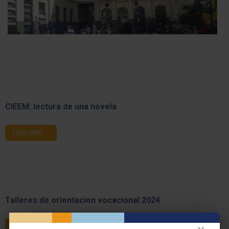
CIEEM: lectura de una novela
LEER MÁS
Talleres de orientacion vocacional 2024
LEER MÁS