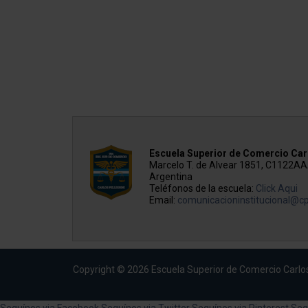
Escuela Superior de Comercio Carl
Marcelo T. de Alvear 1851, C1122A
Argentina
Teléfonos de la escuela:
Click Aqui
Email:
comunicacioninstitucional@cp
Copyright © 2026 Escuela Superior de Comercio Carlos
Seguínos via Facebook
Seguínos via Twitter
Seguínos via Pinterest
Seg