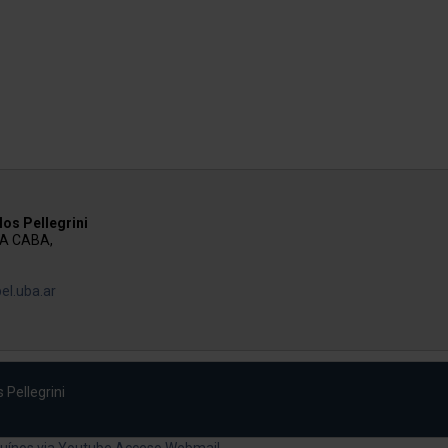
os Pellegrini
AA CABA,
el.uba.ar
 Pellegrini
uínos via Youtube
Acceso Webmail