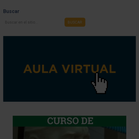
Share
Buscar
Buscar
BUSCAR
en
el
sitio...