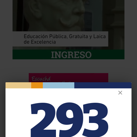
✕
293