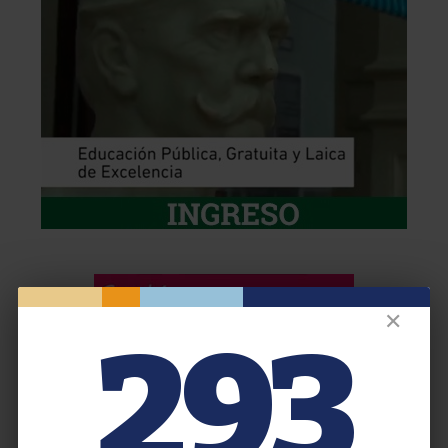
✕
293