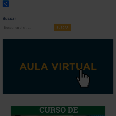
Twitter
Share
Buscar
Buscar
BUSCAR
en
el
sitio...