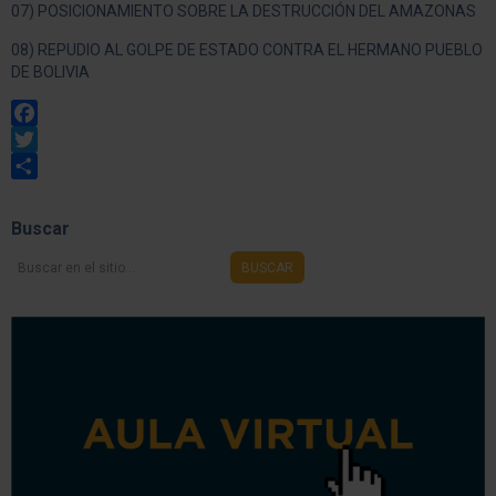
07) POSICIONAMIENTO SOBRE LA DESTRUCCIÓN DEL AMAZONAS
08) REPUDIO AL GOLPE DE ESTADO CONTRA EL HERMANO PUEBLO
DE BOLIVIA
Facebook
Twitter
Share
Buscar
Buscar
BUSCAR
en
el
sitio...