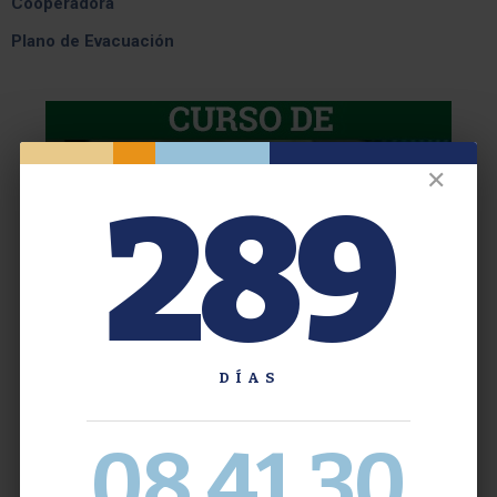
Cooperadora
Plano de Evacuación
✕
289
DÍAS
08
41
30