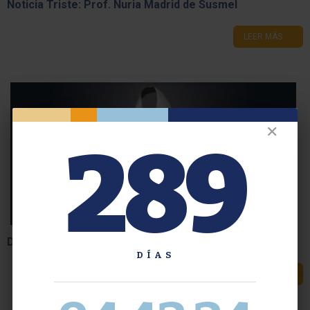
Noticia Triste: Prof. Nuria Madrid de Susmel
LEER MÁS
✕
289
Despedida al profesor Luis Hernando Rota
DÍAS
LEER MÁS