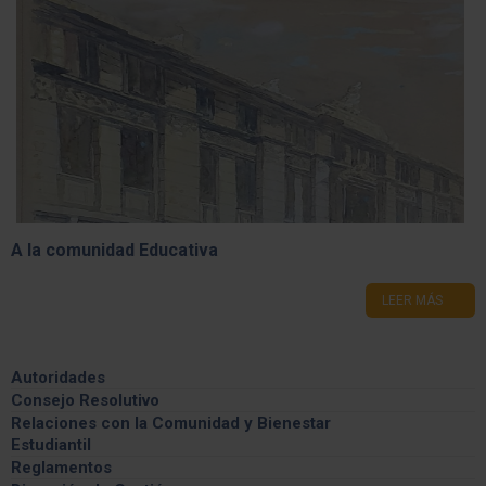
A la comunidad Educativa
LEER MÁS
Autoridades
Consejo Resolutivo
Información General
Relaciones con la Comunidad y Bienestar
Estudiantil
Integrantes
Feria de las carreras
Reglamentos
Comisiones