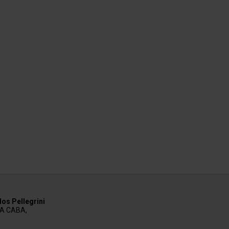
os Pellegrini
AA CABA,