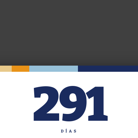
291
DÍAS