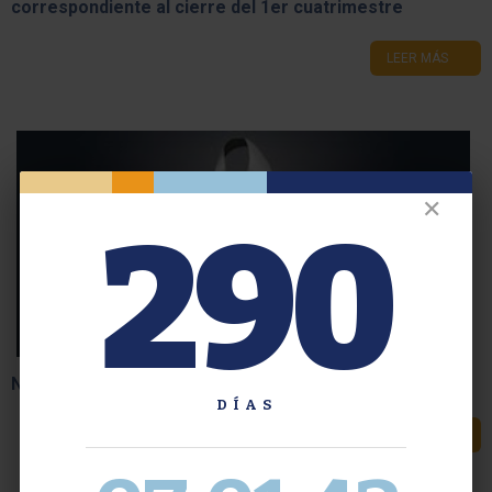
correspondiente al cierre del 1er cuatrimestre
LEER MÁS
✕
290
Noticia Triste: Prof. Nuria Madrid de Susmel
DÍAS
LEER MÁS