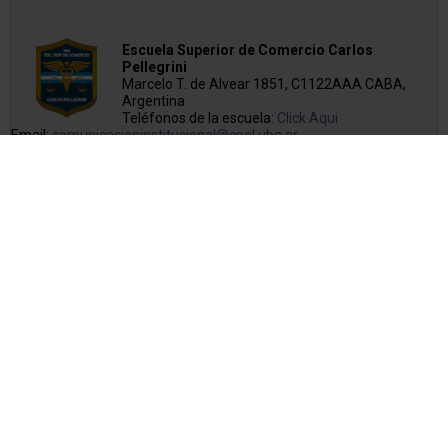
Escuela Superior de Comercio Carlos
Pellegrini
Marcelo T. de Alvear 1851, C1122AAA CABA,
Argentina
Teléfonos de la escuela:
Click Aqui
Email:
comunicacioninstitucional@cpel.uba.ar
Copyright © 2026 Escuela Superior de Comercio Carlos Pellegrini
Sitio desarrollado y alojado por
Rebersu.com