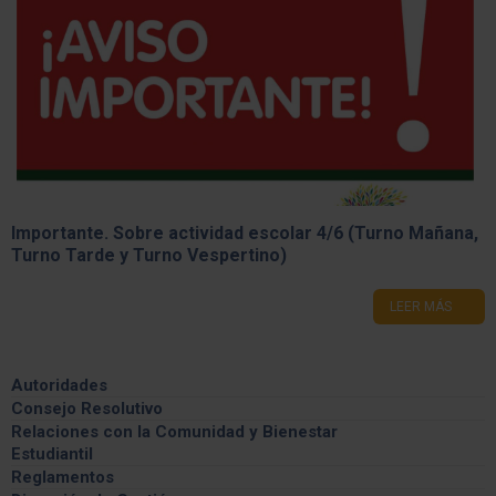
Importante. Sobre actividad escolar 4/6 (Turno Mañana,
Turno Tarde y Turno Vespertino)
LEER MÁS
Autoridades
Consejo Resolutivo
Información General
Relaciones con la Comunidad y Bienestar
Estudiantil
Integrantes
Feria de las carreras
Reglamentos
Comisiones