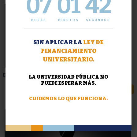
07
01
43
HORAS
MINUTOS
SEGUNDOS
SIN APLICAR LA
LEY DE
FINANCIAMIENTO
UNIVERSITARIO.
Despedida al profesor Luis Hernando Rota
LA UNIVERSIDAD PÚBLICA NO
PUEDE ESPERAR MÁS.
LEER MÁS
CUIDEMOS LO QUE FUNCIONA.