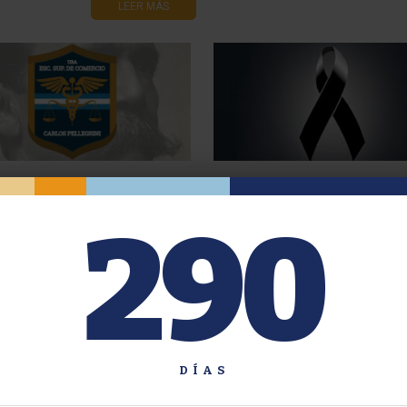
LEER MÁS
 Escolar 2026
Noticia triste: Prof. Dr. Hora
Sanguinetti
290
LEER MÁS
LEER
DÍAS