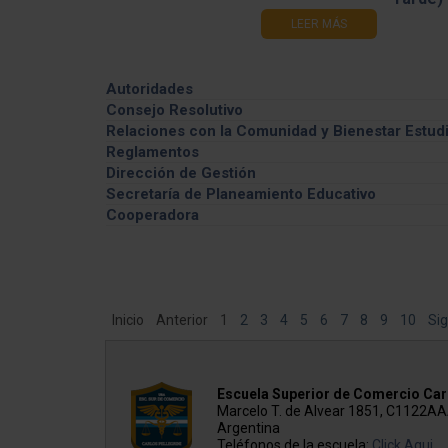
LEER MÁS
Autoridades
Consejo Resolutivo
Información General
Relaciones con la Comunidad y Bienestar Estudi
Integrantes
Feria de las carreras
Reglamentos
Comisiones
Campeonatos de Fútbol
Dirección de Gestión
Cronograma de Sesiones
Noche de los Museos
Concursos no Docentes
Secretaría de Planeamiento Educativo
Ordenes del día
Becas Ricardo Rojas
Cooperadora
Actas de Sesiones
Viajes de Estudios internacionales
Autoridades y miembros
Resoluciones del CER
Francia
Declaraciones del CER
Reglamentaciones del CER
Elecciones Claustro Docente
Inicio
Anterior
1
2
3
4
5
6
7
8
9
10
Sig
Elecciones Claustro de Graduadas/os
Elecciones Claustro Estudiantil
Escuela Superior de Comercio Carl
Marcelo T. de Alvear 1851, C1122A
Argentina
Teléfonos de la escuela:
Click Aqui