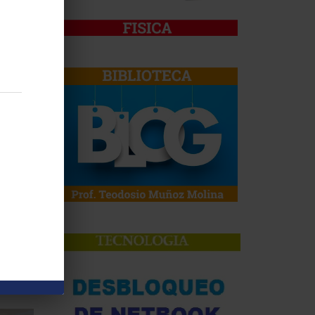
nizadas
 MÁS
adrid
 MÁS