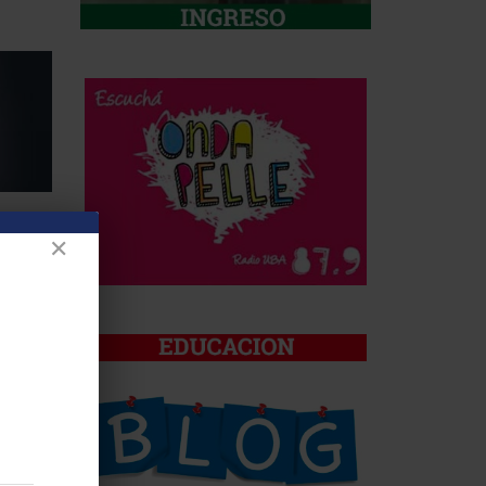
cio
✕
 MÁS