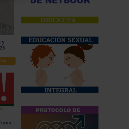
 y
026
 MÁS
Turno