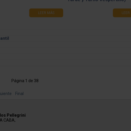
LEER MÁS
LEER
antil
Página 1 de 38
uiente
Final
os Pellegrini
AA CABA,