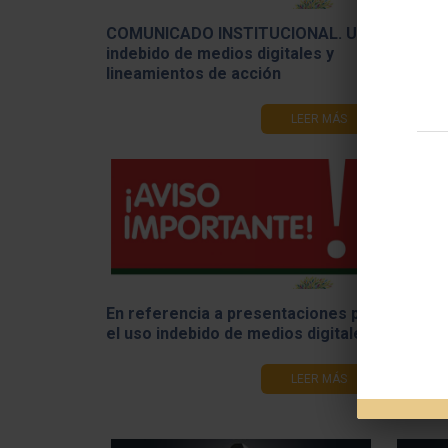
COMUNICADO INSTITUCIONAL. ​Uso
Olimpí
indebido de medios digitales y
por el
lineamientos de acción
LEER MÁS
En referencia a presentaciones por
Readec
el uso indebido de medios digitales
académ
cierre 
LEER MÁS