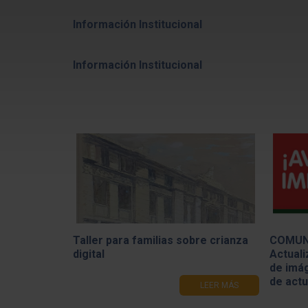
Información Institucional
Información Institucional
Taller para familias sobre crianza
COMUN
digital
Actuali
de imág
de act
LEER MÁS