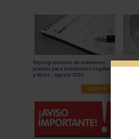
Reprogramación de exámenes
Receso
previos para estudiantes regulares
y libres - agosto 2026
LEER MÁS