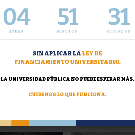
04
51
32
adas Deportivas organizadas
Olimpíadas Deportivas orga
 CECaP SUSPENDIDAS
por el CECaP
LEER MÁS
LEER
HORAS
MINUTOS
SEGUNDOS
SIN APLICAR LA
LEY DE
FINANCIAMIENTO UNIVERSITARIO.
LA UNIVERSIDAD PÚBLICA NO PUEDE ESPERAR MÁS.
CUIDEMOS LO QUE FUNCIONA.
uación del calendario
Noticia Triste: Prof. Nuria M
ico correspondiente al
de Susmel
del 1er cuatrimestre
LEER
LEER MÁS