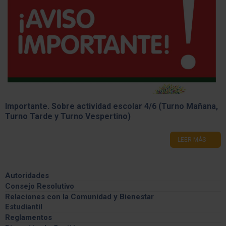
Importante. Sobre actividad escolar 4/6 (Turno Mañana,
Turno Tarde y Turno Vespertino)
LEER MÁS
Autoridades
Consejo Resolutivo
Información General
Relaciones con la Comunidad y Bienestar
Estudiantil
Integrantes
Feria de las carreras
Reglamentos
Comisiones