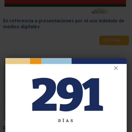
En referencia a presentaciones por el uso indebido de
medios digitales
LEER MÁS
✕
291
DÍAS
Readecuación del calendario académico