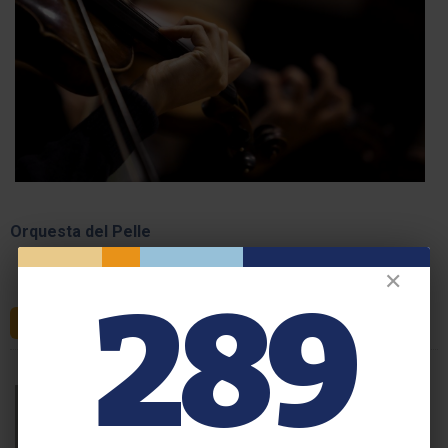
Orquesta del Pelle
✕
289
LEER MÁS