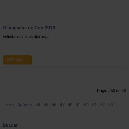
Olimpiadas de Geo 2018
Felicitamos a los alumnos:
LEER MÁS
Página 50 de 53
Inicio
Anterior
44
45
46
47
48
49
50
51
52
53
Siguiente
Final
Buscar