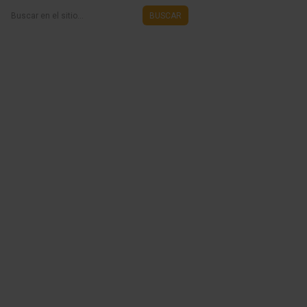
Buscar
BUSCAR
en
el
sitio...