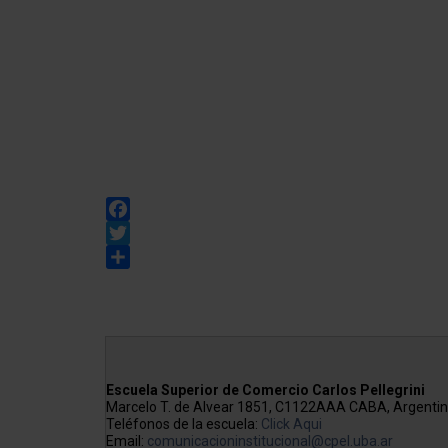
Facebook
Twitter
Share
Escuela Superior de Comercio Carlos Pellegrini
Marcelo T. de Alvear 1851, C1122AAA CABA, Argenti
Teléfonos de la escuela:
Click Aqui
Email:
comunicacioninstitucional@cpel.uba.ar