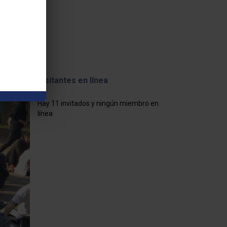
Visitantes en línea
Hay 11 invitados y ningún miembro en
línea