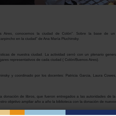
os Aires, conocemos la ciudad de Colón". Sobre la base de un
n carpincho en la ciudad" de Ana María Pluchinsky.
ticas de nuestra ciudad. La actividad cerró con un plenario gener
ares representativos de cada ciudad ( Colón/Buenos Aires).
chinsky y coordinado por los docentes: Patricia Garcia, Laura Cowes,
la donación de libros, que fueron entregados a las autoridades de l
tro objetivo ampliar año a año la biblioteca con la donación de nuevos