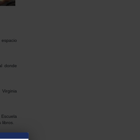
 espacio
al donde
 Virginia
a Escuela
 libros.