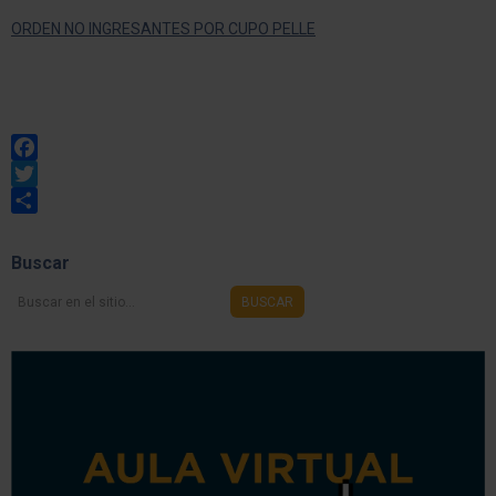
ORDEN NO INGRESANTES POR CUPO PELLE
Facebook
Twitter
Share
Buscar
Buscar
BUSCAR
en
el
sitio...