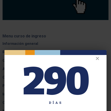
Menu curso de ingreso
Información general
Reglamento
✕
Clases y Materiales de Estudio
290
Autoridades
Contacto
Preinscripción online
Inscripción Definitiva 2026-2027
Cronograma Curso de Ingreso 2026 - 2027
DÍAS
Novedades Curso de Ingreso