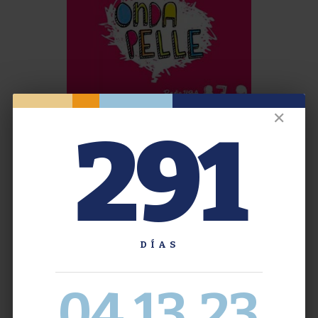
✕
291
DÍAS
04
13
24