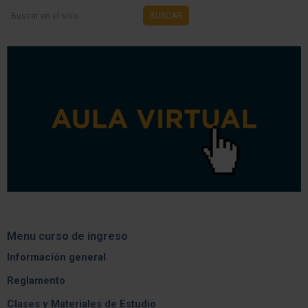
Buscar
BUSCAR
en
el
sitio...
Menu curso de ingreso
Información general
Reglamento
Clases y Materiales de Estudio