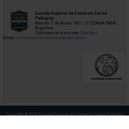
Escuela Superior de Comercio Carlos
Pellegrini
Marcelo T. de Alvear 1851, C1122AAA CABA,
Argentina
Teléfonos de la escuela:
Click Aqui
Email:
comunicacioninstitucional@cpel.uba.ar
Copyright © 2026 Escuela Superior de Comercio Carlos Pellegrini
Sitio desarrollado y alojado por
Rebersu.com