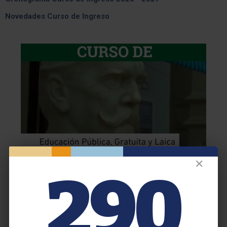
Novedades Curso de Ingreso
✕
290