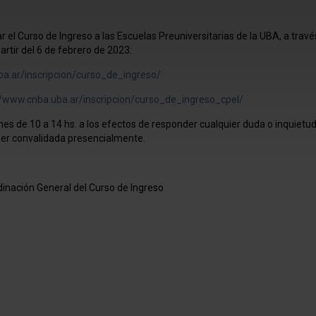
 el Curso de Ingreso a las Escuelas Preuniversitarias de la UBA, a travé
artir del 6 de febrero de 2023:
ba.ar/inscripcion/curso_de_ingreso/
//www.cnba.uba.ar/inscripcion/curso_de_ingreso_cpel/
nes de 10 a 14 hs. a los efectos de responder cualquier duda o inquietud
er convalidada presencialmente.
dinación General del Curso de Ingreso