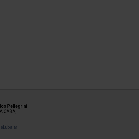
os Pellegrini
AA CABA,
el.uba.ar