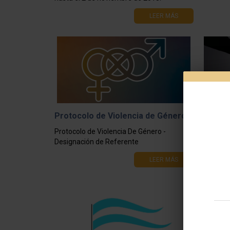
LEER MÁS
Protocolo de Violencia de Género
Elecci
Claustr
Protocolo de Violencia De Género -
Acta Nº
Designación de Referente
que no
LEER MÁS