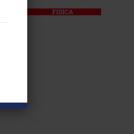
 MÁS
da
 MÁS