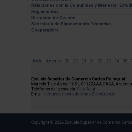
Información General
Relaciones con la Comunidad y Bienestar Estudi
Integrantes
Feria de las carreras
Reglamentos
Comisiones
Campeonatos de Fútbol
Dirección de Gestión
Cronograma de Sesiones
Noche de los Museos
Concursos no Docentes
Secretaría de Planeamiento Educativo
Ordenes del día
Becas Ricardo Rojas
Cooperadora
Actas de Sesiones
Viajes de Estudios internacionales
Autoridades y miembros
Resoluciones del CER
Francia
Declaraciones del CER
Reglamentaciones del CER
Elecciones Claustro Docente
Inicio
Anterior
28
29
30
31
32
33
34
35
Elecciones Claustro de Graduadas/os
Elecciones Claustro Estudiantil
Escuela Superior de Comercio Carlos Pellegrini
Marcelo T. de Alvear 1851, C1122AAA CABA, Argenti
Teléfonos de la escuela:
Click Aqui
Email:
comunicacioninstitucional@cpel.uba.ar
Copyright © 2026 Escuela Superior de Comercio Carlos