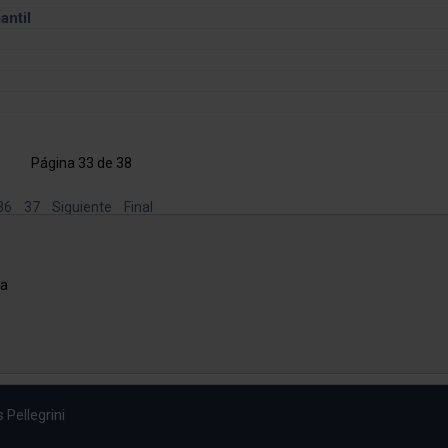
antil
Página 33 de 38
36
37
Siguiente
Final
na
 Pellegrini