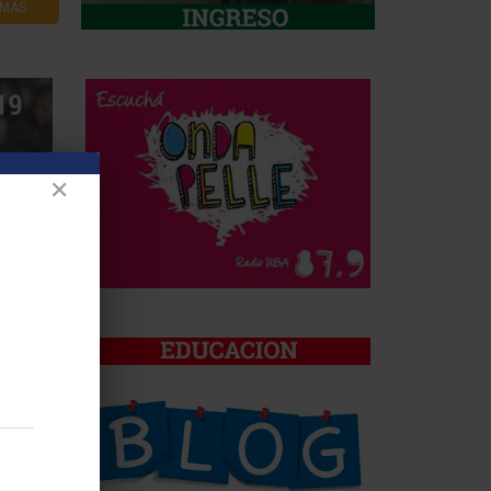
 MÁS
✕
9
 MÁS