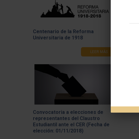
Modelo 
Premio
Centenario de la Reforma
Universitaria de 1918
LEER MÁS
Olimpia
Convocatoria a elecciones de
representantes del Claustro
Estudiantil ante el CER (Fecha de
elección: 01/11/2018)