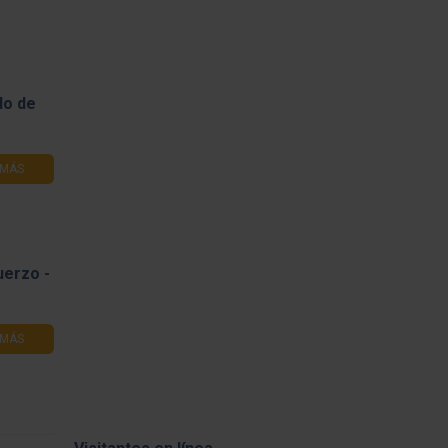
do de
 MÁS
uerzo -
 MÁS