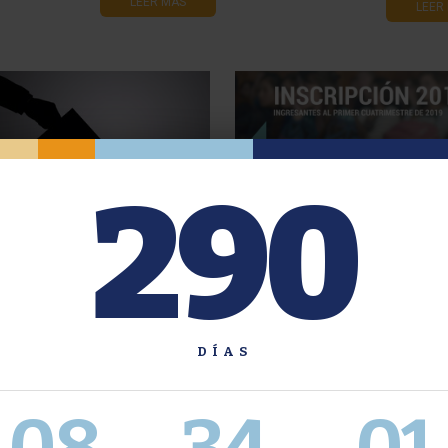
LEER MÁS
LEER
290
ones Representantes
Inscripción al CBC - Año 201
o Estudiantil ante el CER
ALUMN@S DE 5TO AÑO
01 Junta Electoral: Informa
 se impugnaron los padrones
LEER
LEER MÁS
DÍAS