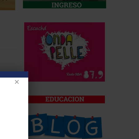
✕
rosoft