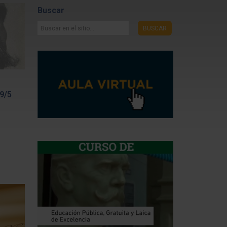
Buscar
Buscar
BUSCAR
en
el
sitio...
9/5