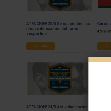
ATENCION! 28/5 Se suspenden las
Curso 
mesas de examen del turno
Atención
vespertino
LEER MÁS
LEE
ATENCION! 24/5 Actividad normal
DOE - 