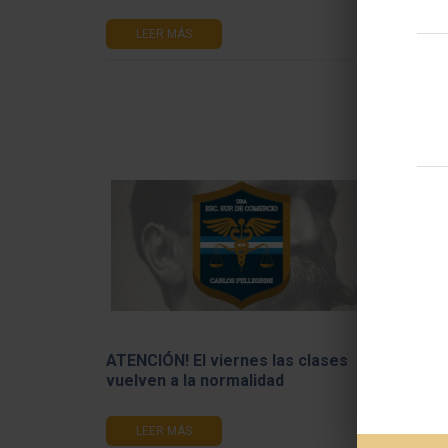
Vocaci
El lunes
LEER MÁS
Orientaci
LEE
ATENCIÓN! El viernes las clases
Situaci
vuelven a la normalidad
LEE
LEER MÁS