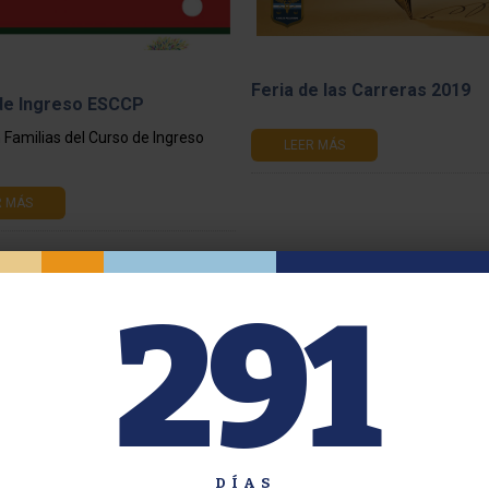
Feria de las Carreras 2019
de Ingreso ESCCP
 Familias del Curso de Ingreso
LEER MÁS
R MÁS
291
Grupos de Orientación
Campeonato Mundial de Mic
DÍAS