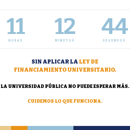
onal
Office Specialist MOS 2019
 27 de mayo inician los grupos de
11
12
44
on Vocacional...
LEER MÁS
R MÁS
HORAS
MINUTOS
SEGUNDOS
SIN APLICAR LA
LEY DE
FINANCIAMIENTO UNIVERSITARIO.
LA UNIVERSIDAD PÚBLICA NO PUEDE ESPERAR MÁS.
CUIDEMOS LO QUE FUNCIONA.
ón Institucional 16-5-2019
Situación Institucional 13-5-
R MÁS
LEER MÁS