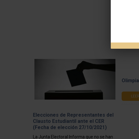
(Fecha 
Acta N° 0
publicida
LEE
Olimpia
LEE
Elecciones de Representantes del
Clausto Estudiantil ante el CER
(Fecha de elección 27/10/2021)
La Junta Electoral Informa que no se han