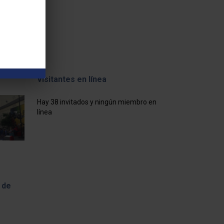
Visitantes en línea
Hay 38 invitados y ningún miembro en
línea
 de