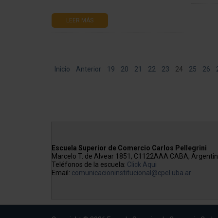
LEER MÁS
Inicio
Anterior
19
20
21
22
23
24
25
26
Escuela Superior de Comercio Carlos Pellegrini
Marcelo T. de Alvear 1851, C1122AAA CABA, Argenti
Teléfonos de la escuela:
Click Aqui
Email:
comunicacioninstitucional@cpel.uba.ar