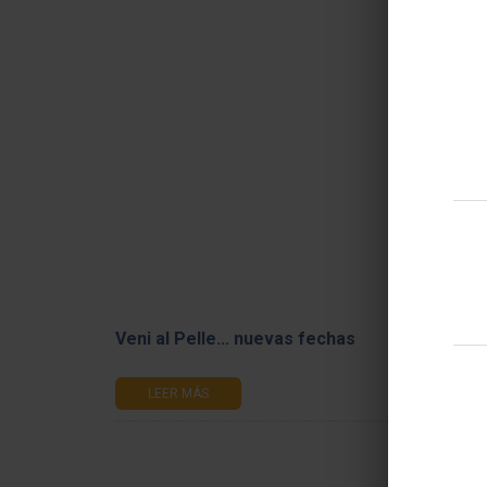
Partici
Estudia
2021" e
LEE
Veni al Pelle... nuevas fechas
LEER MÁS
Elecci
Claustr