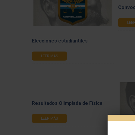
Convoc
LEE
Elecciones estudiantiles
LEER MÁS
Resultados Olimpiada de Física
LEER MÁS