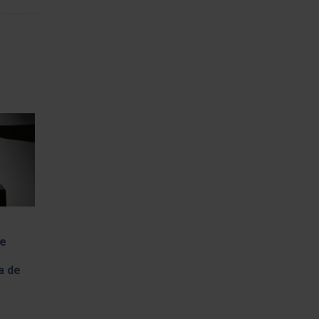
de
o
a de