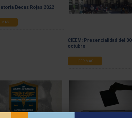
atoria Becas Rojas 2022
R MÁS
CIEEM: Presencialidad del 30
octubre
LEER MÁS