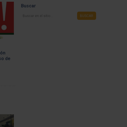
Buscar
Buscar
BUSCAR
en
el
sitio...
ión
so de