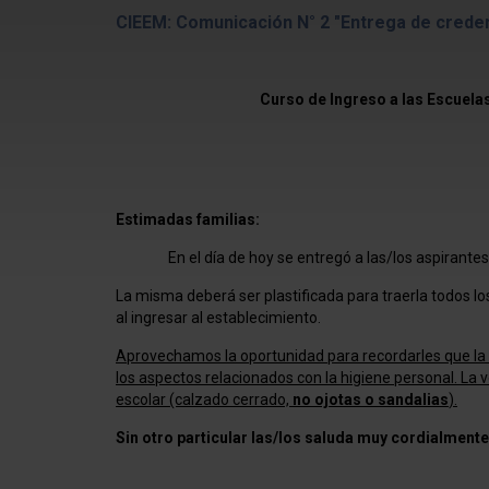
CIEEM: Comunicación N° 2 "Entrega de crede
Curso de Ingreso a las Escuela
Estimadas familias:
En el día de hoy se entregó a las/los aspirante
La misma deberá ser plastificada para traerla todos lo
al ingresar al establecimiento.
Aprovechamos la oportunidad para recordarles que l
a
los aspectos relacionados con la higiene personal. La 
escolar (calzado cerrado,
no ojotas o sandalias
).
Sin otro particular las/los saluda muy cordialmente