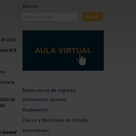
Buscar
Buscar
BUSCAR
en
el
sitio...
 de 2026
ción N*2
eso.
sentarla
Menu curso de ingreso
idado de
Información general
ida
Reglamento
Clases y Materiales de Estudio
Autoridades
n General