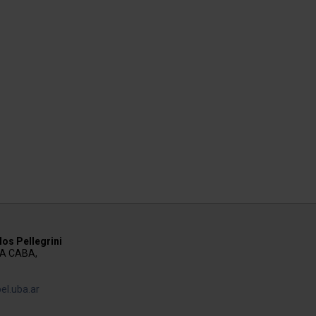
os Pellegrini
AA CABA,
el.uba.ar