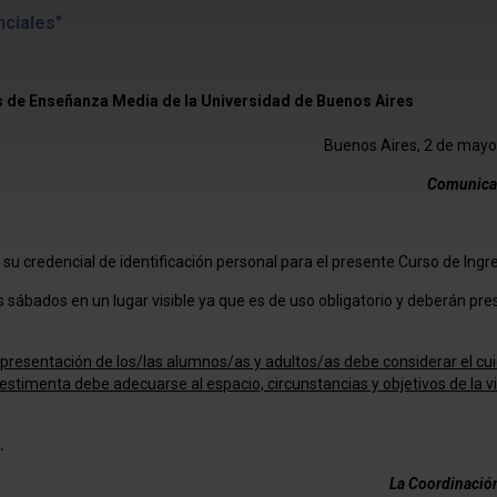
nciales"
s de Enseñanza Media de la Universidad de Buenos Aires
Buenos Aires, 2 de mayo
Comunica
s su credencial de identificación personal para el presente Curso de Ingr
s sábados en un lugar visible ya que es de uso obligatorio y deberán pre
 presentación de los/las alumnos/as y adultos/as debe considerar el cu
vestimenta debe adecuarse al espacio, circunstancias y objetivos de la v
.
La Coordinaci
ó