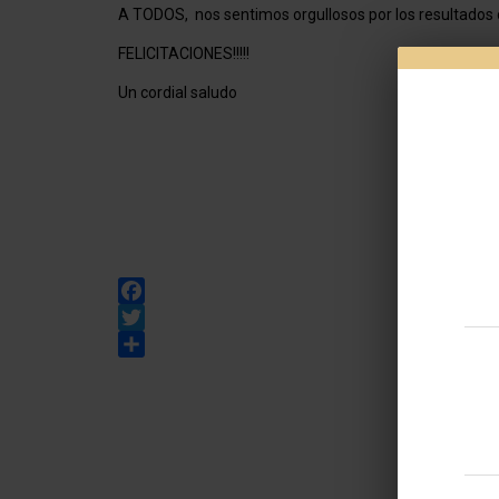
A TODOS, nos sentimos orgullosos por los resultados 
FELICITACIONES!!!!!
Un cordial saludo
Jef
Facebook
Twitter
Share