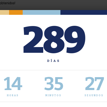
obtenidos!
289
Nancy Guarnera
a del Departamento de Física
E.S.C.C.P.
U.B.A.
DÍAS
14
35
28
HORAS
MINUTOS
SEGUNDOS