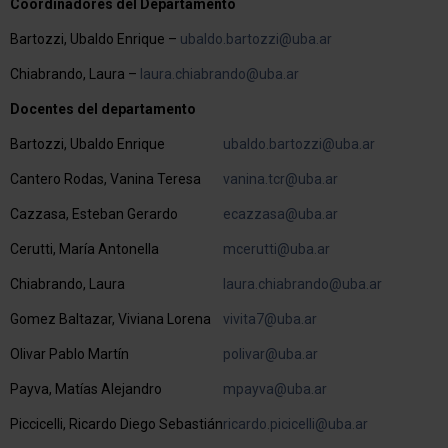
Coordinadores del Departamento
Bartozzi, Ubaldo Enrique –
ubaldo.bartozzi@uba.ar
Chiabrando, Laura –
laura.chiabrando@uba.ar
Docentes del departamento
Bartozzi, Ubaldo Enrique
ubaldo.bartozzi@uba.ar
Cantero Rodas, Vanina Teresa
vanina.tcr@uba.ar
Cazzasa, Esteban Gerardo
ecazzasa@uba.ar
Cerutti, María Antonella
mcerutti@uba.ar
Chiabrando, Laura
laura.chiabrando@uba.ar
Gomez Baltazar, Viviana Lorena
vivita7@uba.ar
Olivar Pablo Martín
polivar@uba.ar
Payva, Matías Alejandro
mpayva@uba.ar
Piccicelli, Ricardo Diego Sebastián
ricardo.picicelli@uba.ar