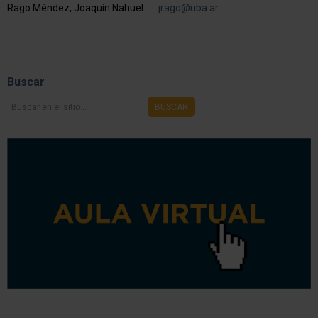
Rago Méndez, Joaquín Nahuel
jrago@uba.ar
Buscar
Buscar
BUSCAR
en
el
sitio...