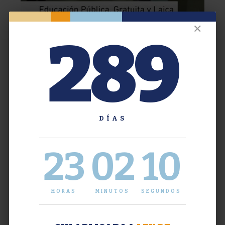
✕
289
DÍAS
23
02
10
HORAS
MINUTOS
SEGUNDOS