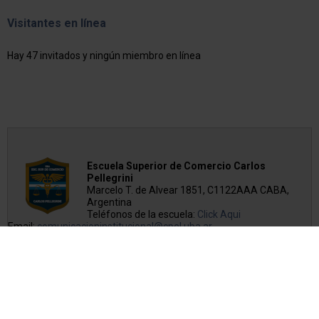
Visitantes en línea
Hay 47 invitados y ningún miembro en línea
Escuela Superior de Comercio Carlos
Pellegrini
Marcelo T. de Alvear 1851, C1122AAA CABA,
Argentina
Teléfonos de la escuela:
Click Aqui
Email:
comunicacioninstitucional@cpel.uba.ar