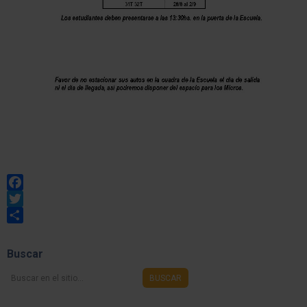
Facebook
Twitter
Share
Buscar
Buscar
BUSCAR
en
el