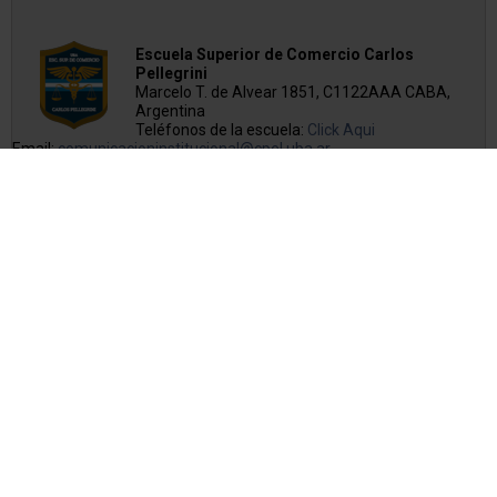
Escuela Superior de Comercio Carlos
Pellegrini
Marcelo T. de Alvear 1851, C1122AAA CABA,
Argentina
Teléfonos de la escuela:
Click Aqui
Email:
comunicacioninstitucional@cpel.uba.ar
Copyright © 2026 Escuela Superior de Comercio Carlos Pellegrini
Sitio desarrollado y alojado por
Rebersu.com