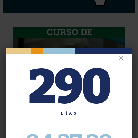
✕
290
DÍAS