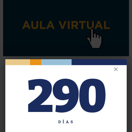
✕
290
DÍAS