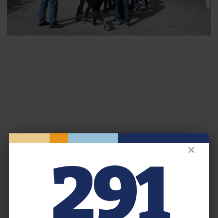
✕
291