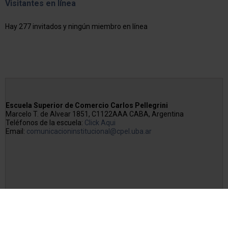
Visitantes en línea
Hay 277 invitados y ningún miembro en línea
Escuela Superior de Comercio Carlos Pellegrini
Marcelo T. de Alvear 1851, C1122AAA CABA, Argentina
Teléfonos de la escuela:
Click Aqui
Email:
comunicacioninstitucional@cpel.uba.ar
Copyright © 2026 Escuela Superior de Comercio Carlos Pellegrini