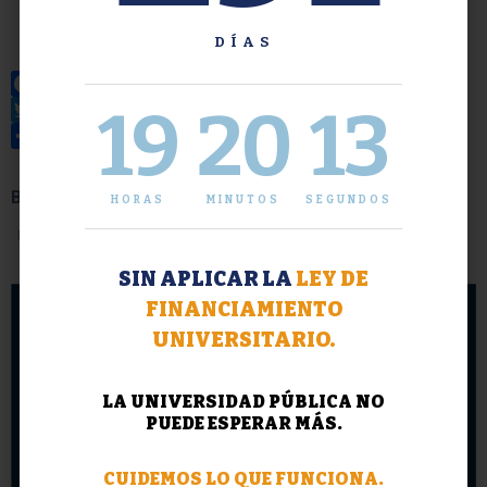
DÍAS
19
20
14
Facebook
Twitter
Share
Buscar
HORAS
MINUTOS
SEGUNDOS
Buscar
BUSCAR
en
SIN APLICAR LA
LEY DE
el
sitio...
FINANCIAMIENTO
UNIVERSITARIO.
LA UNIVERSIDAD PÚBLICA NO
PUEDE ESPERAR MÁS.
CUIDEMOS LO QUE FUNCIONA.