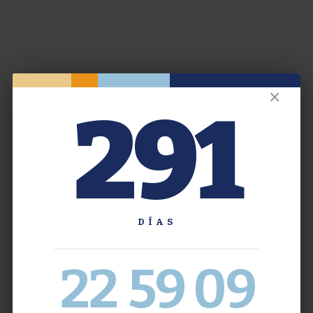
✕
291
DÍAS
22
59
10