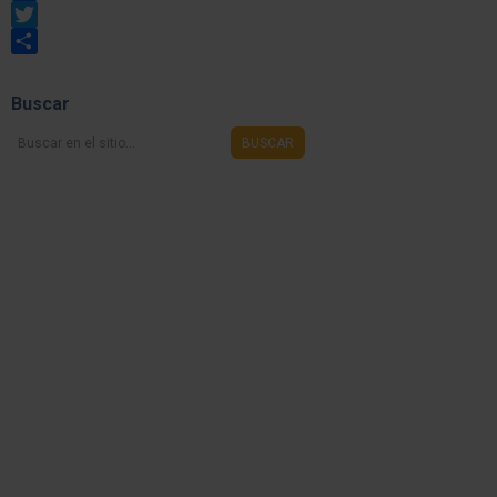
Facebook
Twitter
Share
Buscar
Buscar
BUSCAR
en
el
sitio...