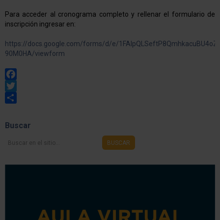
Para acceder al cronograma completo y rellenar el formulario de
inscripción ingresar en:
https://docs.google.com/forms/d/e/1FAIpQLSeftP8QmhkacuBU4o
90M0HA/viewform
Facebook
Twitter
Share
Buscar
Buscar
BUSCAR
en
el
sitio...