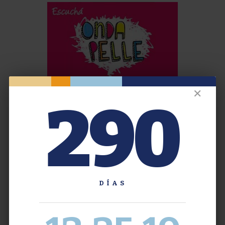
✕
290
DÍAS