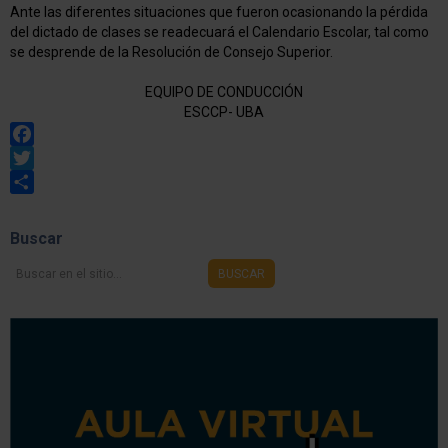
Ante las diferentes situaciones que fueron ocasionando la pérdida
del dictado de clases se readecuará el Calendario Escolar, tal como
se desprende de la Resolución de Consejo Superior.
EQUIPO DE CONDUCCIÓN
ESCCP- UBA
Facebook
Twitter
Share
Buscar
Buscar
BUSCAR
en
el
sitio...