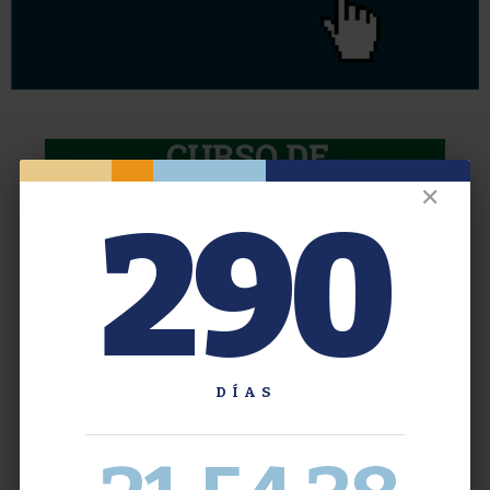
✕
290
DÍAS