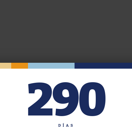
290
DÍAS