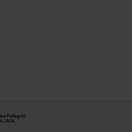
os Pellegrini
AA CABA,