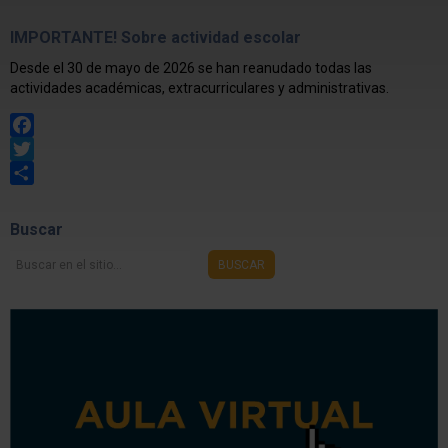
IMPORTANTE! Sobre actividad escolar
Desde el 30 de mayo de 2026 se han reanudado todas las
actividades académicas, extracurriculares y administrativas.
Facebook
Twitter
Share
Buscar
Buscar
BUSCAR
en
el
sitio...