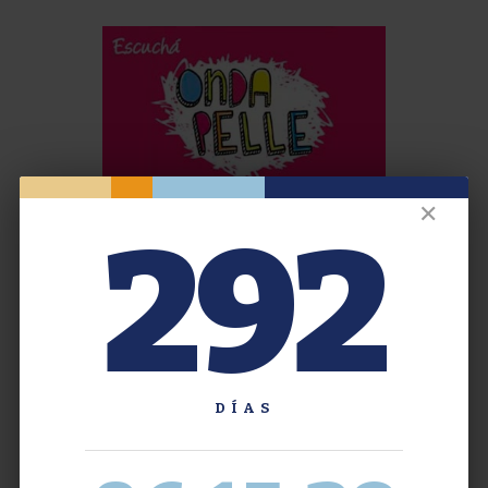
✕
292
DÍAS