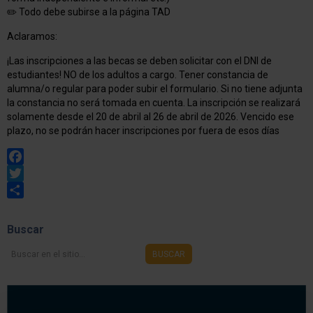
✏️ Todo debe subirse a la página TAD
Aclaramos:
¡Las inscripciones a las becas se deben solicitar con el DNI de
estudiantes! NO de los adultos a cargo. Tener constancia de
alumna/o regular para poder subir el formulario. Si no tiene adjunta
la constancia no será tomada en cuenta. La inscripción se realizará
solamente desde el 20 de abril al 26 de abril de 2026. Vencido ese
plazo, no se podrán hacer inscripciones por fuera de esos días
Facebook
Twitter
Share
Buscar
Buscar
BUSCAR
en
el
sitio...