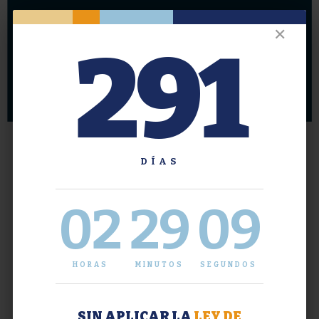
✕
291
DÍAS
02
29
09
HORAS
MINUTOS
SEGUNDOS
SIN APLICAR LA
LEY DE