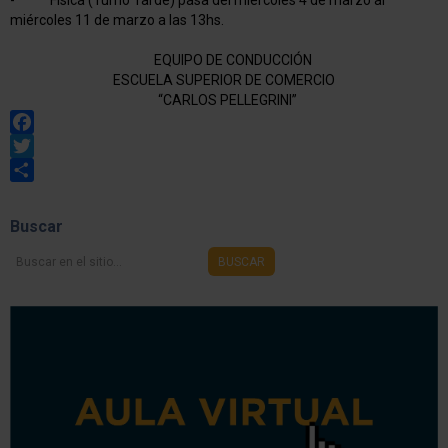
- Física (Turno Tarde) pasa del miércoles 4 de marzo al
miércoles 11 de marzo a las 13hs.
EQUIPO DE CONDUCCIÓN
ESCUELA SUPERIOR DE COMERCIO
“CARLOS PELLEGRINI”
Facebook
Twitter
Share
Buscar
Buscar
BUSCAR
en
el
sitio...