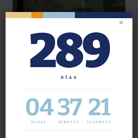
✕
289
DÍAS
04
37
21
HORAS
MINUTOS
SEGUNDOS