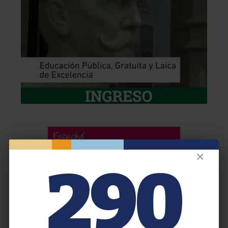
✕
290