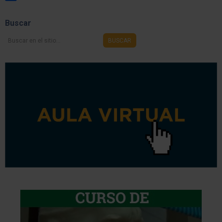
Share
Buscar
Buscar
BUSCAR
en
el
sitio...