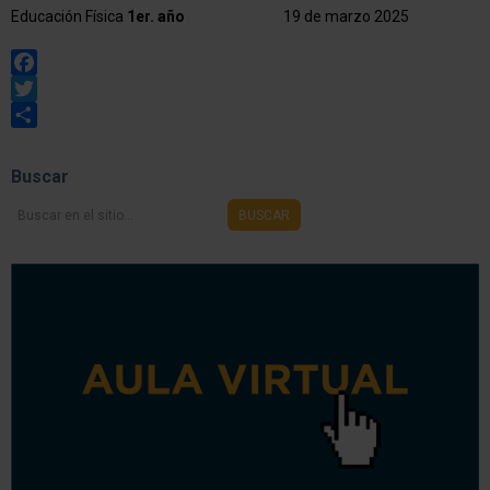
Educación Física
1er. año
19 de marzo 2025
Facebook
Twitter
Share
Buscar
Buscar
BUSCAR
en
el
sitio...