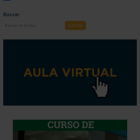
Share
Buscar
Buscar
BUSCAR
en
el
sitio...