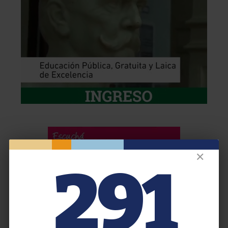
✕
291